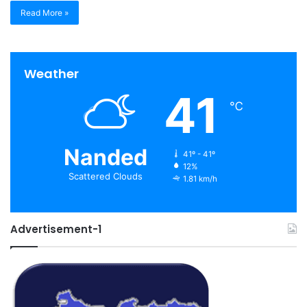
Read More »
Weather
41
℃
Nanded
41º - 41º
12%
Scattered Clouds
1.81 km/h
Advertisement-1