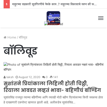
माहूर घरकुल गैरव्यवहार प्रकरणी तत्कालीन मुख्याधिकारी ‘विद्या कदम’ यांचा अटकपूर्व जामीन अर्ज फेटाळला…
M
Home
/
बॉलिवूड
बॉलिवूड
laksh
August 12, 2020
0
141
सुशांतने प्रियांकाला लिहिली होती चिठ्ठी,
रियाला आवडत नव्हतं भावा- बहिणीचं बॉण्डिंग
सुशांतसिंह राजपूत त्याच्या बहिणींच्या आणि त्यातही मोठी बहीण प्रियांकाच्या किती जवळचा होता
हे दाखवणारी एकपोस्ट व्हायरल झाली आहे. अलीकडेच सुशांतसिंह…