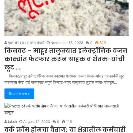
मुख्य संपादक : बाबाराव कंधारे
November 13, 2023
0
829
किनवट – माहूर तालुक्यात इलेक्ट्रॉनिक वजन
काट्यांत फेरफार करून ग्राहक व शेतक-यांची
लूट…..
किनवट/माहूर इलेक्ट्रॉनिक वजन काट्यात फेरफार करून शेतक-यांसह ग्राहकांची लूट
करण्याचा फंडा वाई बाजारसह संपुर्ण किनवट-माहूर तालुक्यात लुटारू व्यापा-यांकडून…
Read More »
laksh
August 12, 2020
0
118
वर्क फ्रॉम होमचा वैताग; या क्षेत्रातील कर्मचारी