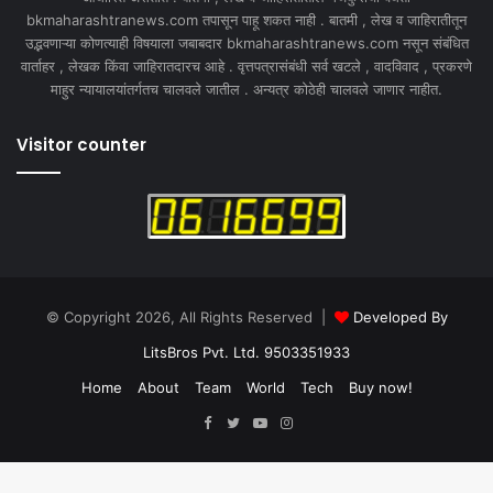
bkmaharashtranews.com तपासून पाहू शकत नाही . बातमी , लेख व जाहिरातीतून
उद्भवणाऱ्या कोणत्याही विषयाला जबाबदार bkmaharashtranews.com नसून संबंधित
वार्ताहर , लेखक किंवा जाहिरातदारच आहे . वृत्तपत्रासंबंधी सर्व खटले , वादविवाद , प्रकरणे
माहुर न्यायालयांतर्गतच चालवले जातील . अन्यत्र कोठेही चालवले जाणार नाहीत.
Visitor counter
© Copyright 2026, All Rights Reserved |
Developed By
LitsBros Pvt. Ltd. 9503351933
Home
About
Team
World
Tech
Buy now!
Facebook
Twitter
YouTube
Instagram