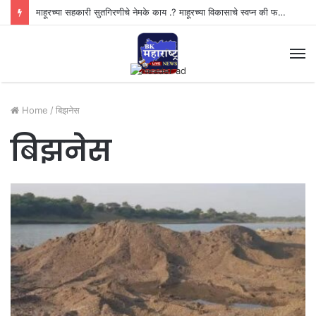
माहूरच्या सहकारी सुतगिरणीचे नेमके काय .? माहूरच्या विकासाचे स्वप्न की फसवणुकीचा खेळ..?”
M
Home
/
बिझनेस
बिझनेस