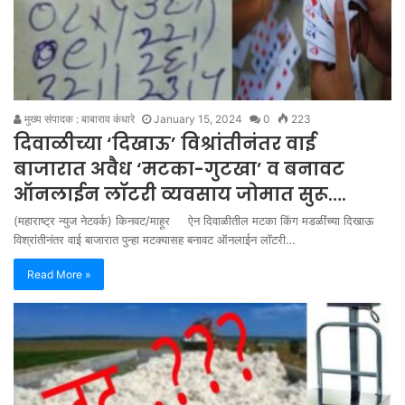
मुख्य संपादक : बाबाराव कंधारे
January 15, 2024
0
223
दिवाळीच्या ‘दिखाऊ’ विश्रांतीनंतर वाई
बाजारात अवैध ‘मटका-गुटखा’ व बनावट
ऑनलाईन लॉटरी व्यवसाय जोमात सुरू….
(महाराष्ट्र न्युज नेटवर्क) किनवट/माहूर ऐन दिवाळीतील मटका किंग मडळींच्या दिखाऊ
विश्रांतीनंतर वाई बाजारात पुन्हा मटक्यासह बनावट ऑनलाईन लॉटरी…
Read More »