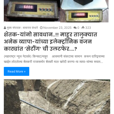
मुख्य संपादक : बाबाराव कंधारे
November 23, 2025
0
323
शेतक-यांनो सावधान..!! माहूर तालुक्यात
अनेक व्यापा-यांच्या इलेक्ट्रॉनिक वजन
काट्यांत ‘सेटींग’ ची उलटफेर….?
(महाराष्ट्र न्युज नेटवर्क) किनवट/माहूर आसमानी संकटाचा सामान करून दारिद्र्याच्या
खाईत लोटलेल्या शेतकरी राजासमोर शेतकी माल खरेदी करणा-या व्यापा-यांच्या रूपात…
Read More »