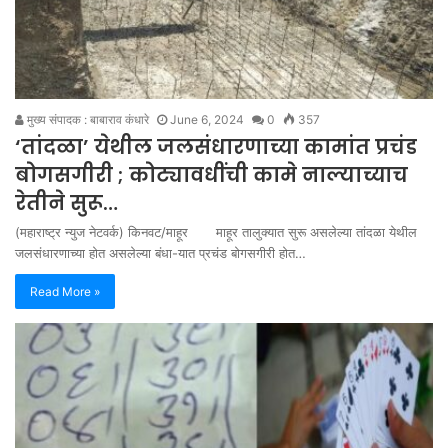
मुख्य संपादक : बाबाराव कंधारे
June 6, 2024
0
357
‘तांदळा’ येथील जलसंधारणाच्या कामांत प्रचंड
बोगसगीरी ; कोट्यावधींची कामे नाल्याच्याच
रेतीने सुरू…
(महाराष्ट्र न्युज नेटवर्क) किनवट/माहूर माहूर तालुक्यात सुरू असलेल्या तांदळा येथील
जलसंधारणाच्या होत असलेल्या बंधा-यात प्रचंड बोगसगीरी होत…
Read More »