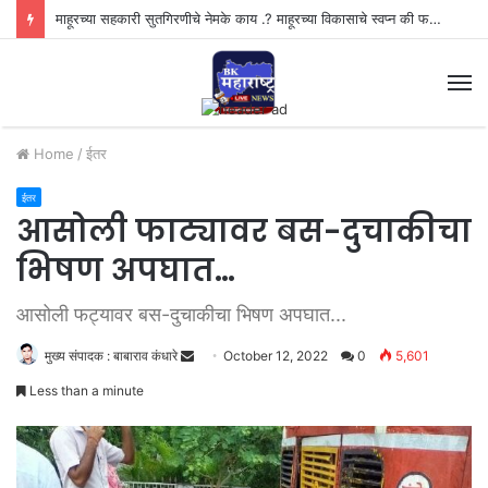
माहूरच्या सहकारी सुतगिरणीचे नेमके काय .? माहूरच्या विकासाचे स्वप्न की फसवणुकीचा खेळ..?”
M
Home
/
ईतर
ईतर
आसोली फाट्यावर बस-दुचाकीचा
भिषण अपघात…
आसोली फट्यावर बस-दुचाकीचा भिषण अपघात...
मुख्य संपादक : बाबाराव कंधारे
S
October 12, 2022
0
5,601
e
Less than a minute
n
d
a
n