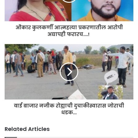
i
l
a
d
ओंकार कुलकर्णी आत्महत्या प्रकरणातील आरोपी
d
अद्यापही फरारच....!
r
e
s
s
वाई बाजार नजीक रोह्याची दुचाकीस्वारास जोराची
धडक...
Related Articles