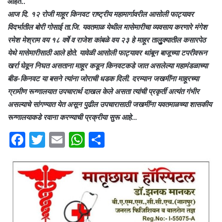
आहेत..
आज दि. १२ रोजी माहूर किनवट राष्ट्रीय महामार्गावरील आसोली फाट्यावर
विदर्भातील बोरी गोसाई ता.जि. यवतमाळ येथील मासेमारीचा व्यवसाय करणारे मंगेश
रमेश मेश्राम वय १८ वर्षे व राजेश कांबळे वय २३ हे माहूर तालुुुुुुुुक्यातील कसारपेठ
येथे मासेमारीसाठी आले होते. यावेळी आसोली फाट्यावर थांबून बाजूच्या टपरीवरून
खर्रा घेवून निघत असताना माहूर कडून किनवटकडे जात असलेल्या महामंडळाच्या
बीड-किनवट या बसने त्यांना जोराची धडक दिली. दरम्यान जखमींना माहूरच्या
ग्रामीण रूग्णालयात उपचारार्थ दाखल केले असता त्यांची प्रकृर्ती अत्यंत गंभीर
असल्याचे सांगण्यात येत असून पुढील उपचारासाठी जखमींना यवतमाळच्या शासकीय
रूग्णालयाकडे रवाना करण्याची प्रक्रीया सुरू आहे…
F
T
E
W
S
a
w
m
h
h
c
itt
ai
at
ar
e
er
l
s
e
b
A
o
p