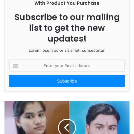
With Product You Purchase
o
k
Subscribe to our mailing
list to get the new
updates!
Lorem ipsum dolor sit amet, consectetur.
E
n
t
e
r
y
o
u
r
E
m
a