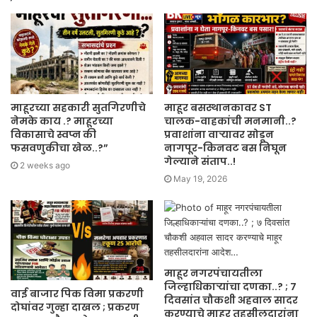
माहूरच्या सहकारी सुतगिरणीचे
माहूर बसस्थानकावर ST
नेमके काय .? माहूरच्या
चालक-वाहकांची मनमानी..?
विकासाचे स्वप्न की
प्रवाशांना वाऱ्यावर सोडून
फसवणुकीचा खेळ..?”
नागपूर-किनवट बस निघून
गेल्याने संताप..!
2 weeks ago
May 19, 2026
माहूर नगरपंचायतीला
जिल्हाधिकाऱ्यांचा दणका..? ; ७
वाई बाजार पिक विमा प्रकरणी
दिवसांत चौकशी अहवाल सादर
दोघांवर गुन्हा दाखल ; प्रकरण
करण्याचे माहूर तहसीलदारांना