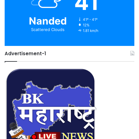
41
Nanded
41º - 41º
12%
Scattered Clouds
1.81 km/h
Advertisement-1