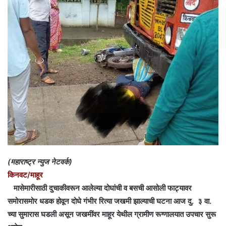
e
m
a
i
l
(महाराष्ट्र न्युज नेटवर्क)
किनवट/माहूर
मासेमारीसाठी दुचाकीवरून आलेल्या दोघांची व बसची आसोली फाट्यावर
समोरासमोर धडक होवून दोघे गंभीर रित्या जखमी झाल्याची घटना आज दु. ३ वा.
च्या सुमारास घडली असून जखमींवर माहूर येथील ग्रामीण रूग्णालयात उपचार सुरू