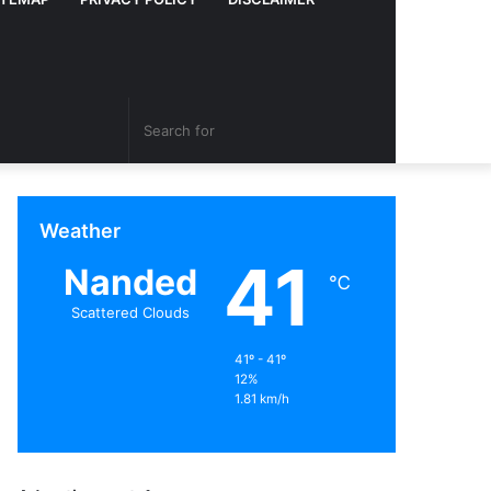
Search
Random
for
Article
Weather
41
Nanded
℃
Scattered Clouds
41º - 41º
12%
1.81 km/h